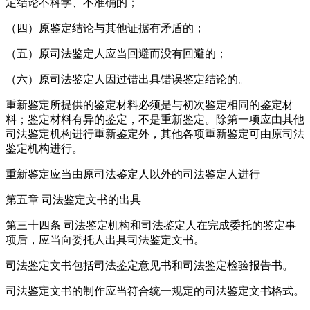
定结论不科学、不准确的；
（四）原鉴定结论与其他证据有矛盾的；
（五）原司法鉴定人应当回避而没有回避的；
（六）原司法鉴定人因过错出具错误鉴定结论的。
重新鉴定所提供的鉴定材料必须是与初次鉴定相同的鉴定材
料；鉴定材料有异的鉴定，不是重新鉴定。除第一项应由其他
司法鉴定机构进行重新鉴定外，其他各项重新鉴定可由原司法
鉴定机构进行。
重新鉴定应当由原司法鉴定人以外的司法鉴定人进行
第五章 司法鉴定文书的出具
第三十四条 司法鉴定机构和司法鉴定人在完成委托的鉴定事
项后，应当向委托人出具司法鉴定文书。
司法鉴定文书包括司法鉴定意见书和司法鉴定检验报告书。
司法鉴定文书的制作应当符合统一规定的司法鉴定文书格式。