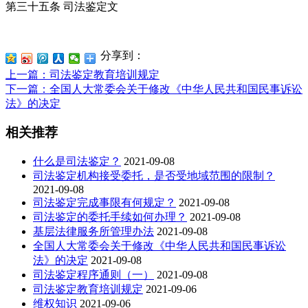
第三十五条 司法鉴定文
分享到：
上一篇
：司法鉴定教育培训规定
下一篇
：全国人大常委会关于修改《中华人民共和国民事诉讼
法》的决定
相关推荐
什么是司法鉴定？
2021-09-08
司法鉴定机构接受委托，是否受地域范围的限制？
2021-09-08
司法鉴定完成事限有何规定？
2021-09-08
司法鉴定的委托手续如何办理？
2021-09-08
基层法律服务所管理办法
2021-09-08
全国人大常委会关于修改《中华人民共和国民事诉讼
法》的决定
2021-09-08
司法鉴定程序通则（一）
2021-09-08
司法鉴定教育培训规定
2021-09-06
维权知识
2021-09-06