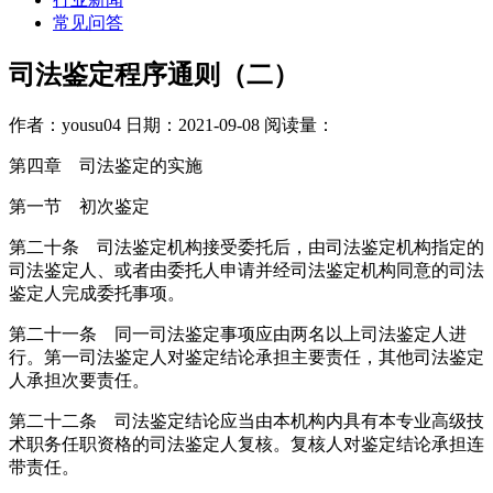
常见问答
司法鉴定程序通则（二）
作者：yousu04
日期：2021-09-08
阅读量：
第四章 司法鉴定的实施
第一节 初次鉴定
第二十条 司法鉴定机构接受委托后，由司法鉴定机构指定的
司法鉴定人、或者由委托人申请并经司法鉴定机构同意的司法
鉴定人完成委托事项。
第二十一条 同一司法鉴定事项应由两名以上司法鉴定人进
行。第一司法鉴定人对鉴定结论承担主要责任，其他司法鉴定
人承担次要责任。
第二十二条 司法鉴定结论应当由本机构内具有本专业高级技
术职务任职资格的司法鉴定人复核。复核人对鉴定结论承担连
带责任。