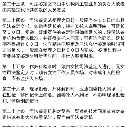
第二十三条 司法鉴定文书由本机构内主管业务的负责人或者
由其指定代行其签发的人员签发
第二十四条 司法鉴定从受理之日起一般应当在１５日内出具
司法鉴定文书。如确需延长的，经向委托人说明理由，可延长
至３０日。复杂、疑难案件的鉴定时限确需延长的，经司法鉴
定机构负责人批准，并征得委托人同意，可再适当延长。延长
期不得超过６０日。法医精神病鉴定及司法会计鉴定的时限可
适当延长，一般应在受理之日起６０日内完成。鉴 定过程中
需要补充鉴定材料所需时间，不计入鉴定时限。
第二十五条 作妇科检查时，须由女性司法鉴定人进行。无女
性司法鉴定人时，须有女性工作人员在场。对未成年人的检
查，应有监护人在场。
第二十六条 现场勘验、尸体解剖时，应通知委托人到场，并
在勘验、解剖记录上签名。如委托人不到场，不影响现场勘验
和尸体解剖的进行。
第二十七条 司法鉴定机构对复杂、疑难的技术问题或者对鉴
定结论有重大分歧意见时，应当由司法鉴定机