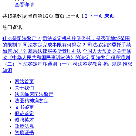
查看详情
共15条数据
当前第1/2页
首页
上一页
1
2
下一页
末页
热门资讯
什么是司法鉴定？
司法鉴定机构接受委托，是否受地域范围
的限制？
司法鉴定完成事限有何规定？
司法鉴定的委托手续
如何办理？
基层法律服务所管理办法
全国人大常委会关于修
改《中华人民共和国民事诉讼法》的决定
司法鉴定程序通则
（二）
司法鉴定程序通则（一）
司法鉴定教育培训规定
维权
知识
网站首页
关于我们
法医临床司法鉴定
法医精神病鉴定
文书鉴定
痕迹鉴定
诚聘英才
政策法规
资质证书