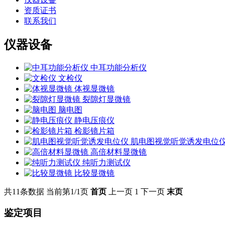
资质证书
联系我们
仪器设备
中耳功能分析仪
文检仪
体视显微镜
裂隙灯显微镜
脑电图
静电压痕仪
检影镜片箱
肌电图视觉听觉诱发电位
高倍材料显微镜
纯听力测试仪
比较显微镜
共11条数据
当前第1/1页
首页
上一页
1
下一页
末页
鉴定项目