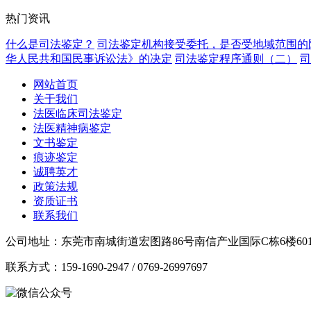
热门资讯
什么是司法鉴定？
司法鉴定机构接受委托，是否受地域范围的
华人民共和国民事诉讼法》的决定
司法鉴定程序通则（二）
司
网站首页
关于我们
法医临床司法鉴定
法医精神病鉴定
文书鉴定
痕迹鉴定
诚聘英才
政策法规
资质证书
联系我们
公司地址：东莞市南城街道宏图路86号南信产业国际C栋6楼601-
联系方式：159-1690-2947 / 0769-26997697